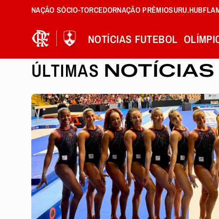
NAÇÃO SÓCIO-TORCEDOR
NAÇÃO PRÊMIOS
URU.HUB
FLA
NOTÍCIAS
FUTEBOL
OLÍMPI
ÚLTIMAS
NOTÍCIAS