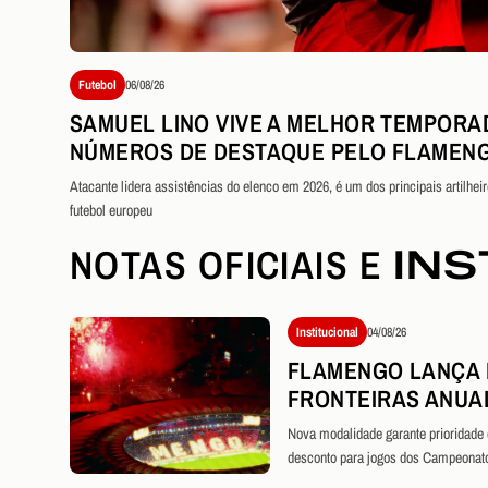
Futebol
06/08/26
SAMUEL LINO VIVE A MELHOR TEMPORA
NÚMEROS DE DESTAQUE PELO FLAMEN
Atacante lidera assistências do elenco em 2026, é um dos principais artilh
futebol europeu
NOTAS OFICIAIS E
INS
Institucional
04/08/26
FLAMENGO LANÇA
FRONTEIRAS ANUAL
DE TORCEDORES D
Nova modalidade garante prioridade
MARACANÃ
desconto para jogos dos Campeonatos