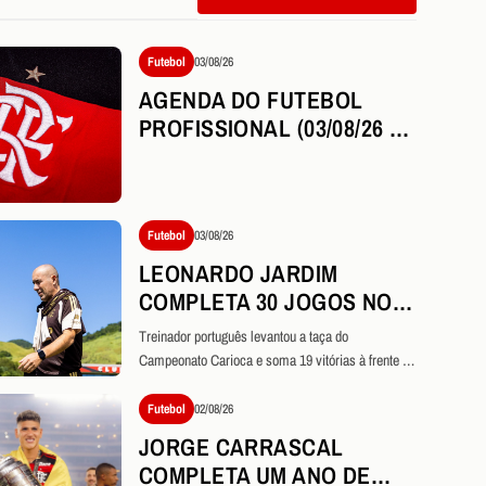
Futebol
03/08/26
AGENDA DO FUTEBOL
PROFISSIONAL (03/08/26 A
09/08/26)
Futebol
03/08/26
LEONARDO JARDIM
COMPLETA 30 JOGOS NO
COMANDO DO FLAMENGO
Treinador português levantou a taça do
COM APROVEITAMENTO
Campeonato Carioca e soma 19 vitórias à frente do
SUPERIOR A 72%
Mais Querido
Futebol
02/08/26
JORGE CARRASCAL
COMPLETA UM ANO DE