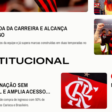
DA DA CARREIRA E ALCANÇA
GO
eiros da equipe e já supera marcas construídas em duas temporadas no
TITUCIONAL
 NAÇÃO SEM
 E AMPLIA ACESSO
E TODO O BRASIL AO
 de compra de ingresso com 50% de
 Carioca e Brasileiro.