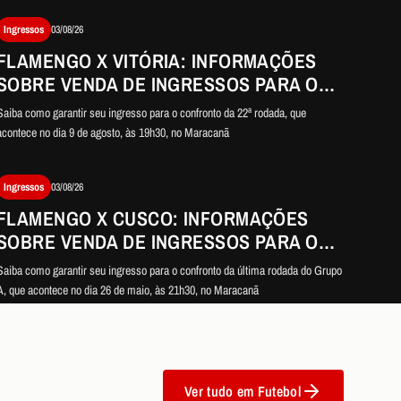
Ingressos
03/08/26
FLAMENGO X VITÓRIA: INFORMAÇÕES
SOBRE VENDA DE INGRESSOS PARA O
DUELO PELO BRASILEIRÃO
Saiba como garantir seu ingresso para o confronto da 22ª rodada, que
acontece no dia 9 de agosto, às 19h30, no Maracanã
Ingressos
03/08/26
FLAMENGO X CUSCO: INFORMAÇÕES
SOBRE VENDA DE INGRESSOS PARA O
JOGO DA LIBERTADORES
Saiba como garantir seu ingresso para o confronto da última rodada do Grupo
A, que acontece no dia 26 de maio, às 21h30, no Maracanã
Ver tudo em Futebol