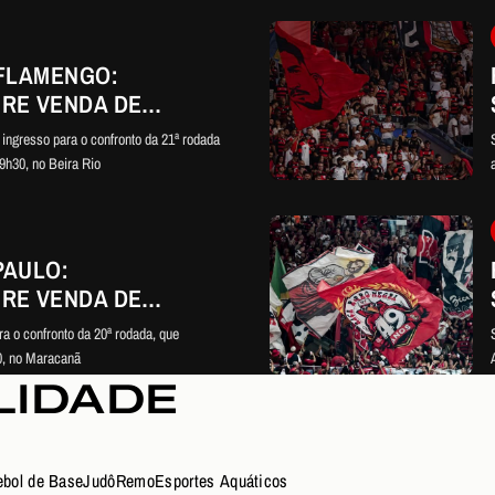
 FLAMENGO:
RE VENDA DE
 DUELO PELO
u ingresso para o confronto da 21ª rodada
19h30, no Beira Rio
PAULO:
RE VENDA DE
O DUELO PELO
a o confronto da 20ª rodada, que
30, no Maracanã
LIDADE
ebol de Base
Judô
Remo
Esportes Aquáticos