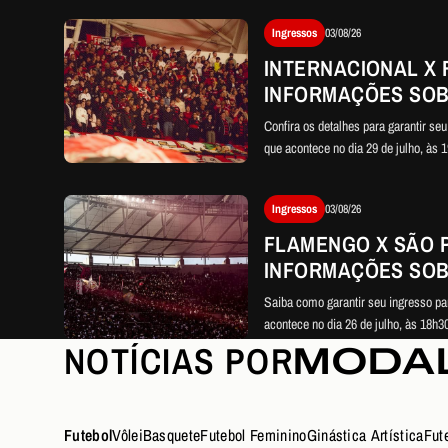
Ingressos
03/08/26
INTERNACIONAL X
INFORMAÇÕES SOB
INGRESSO PARA O
Confira os detalhes para garantir se
BRASILEIRÃO
que acontece no dia 29 de julho, às 
Ingressos
03/08/26
FLAMENGO X SÃO 
INFORMAÇÕES SOB
INGRESSOS PARA 
Saiba como garantir seu ingresso par
BRASILEIRÃO
acontece no dia 26 de julho, às 18h
NOTÍCIAS POR
MODA
Futebol
Vôlei
Basquete
Futebol Feminino
Ginástica Artística
Fut