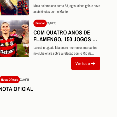
FLAMENGO
Meia colombiano soma 53 jogos, cinco gols e nove
assistências com o Manto
Futebol
02/08/26
COM QUATRO ANOS DE
FLAMENGO, 150 JOGOS E
10 TÍTULOS
Lateral uruguaio fala sobre momentos marcantes
CONQUISTADOS, VARELA
no clube e fala sobre a relação com o Rio de
RELEMBRA TRAJETÓRIA
Janeiro
Ver tudo
Notas Oficiais
03/08/26
NOTA OFICIAL