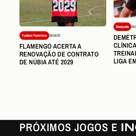
Basquete
06/
DEMÉTR
Futebol Feminino
06/08/26
CLÍNIC
FLAMENGO ACERTA A
TREINA
RENOVAÇÃO DE CONTRATO
LIGA E
DE NÚBIA ATÉ 2029
PRÓXIMOS JOGOS E
I