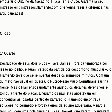
empurrar o Orgulho da Nação no Tijuca Tênis Clube. Garanta já seu
ingresso em: ingressos.flamengo.com.br e venha fazer a diferença nas
arquibancadas!
O jogo
1º Quarto
Desfalcado de seus dois pivôs – Taya Gallizzi, fora da temporada por
lesão no joelho, e Ruan, vetado da partida por desconforto muscular –, o
Flamengo teve que se reinventar desde os primeiros minutos. Com um
quinteto não usual em quadra, o Rubro-Negro viu o Corinthians sair na
frente. Mas o Flamengo rapidamente ajustou os detalhes defensivos e
tomou a frente do placar. Enquanto os paulistas apostavam em
concentrar as jogadas dentro do garrafão, o Flamengo encontrava
soluções no perímetro e forçava erros da equipe adversária. A parcial
terminou com uma bola tripla de Lucas Siewert, que garantiu vantagem