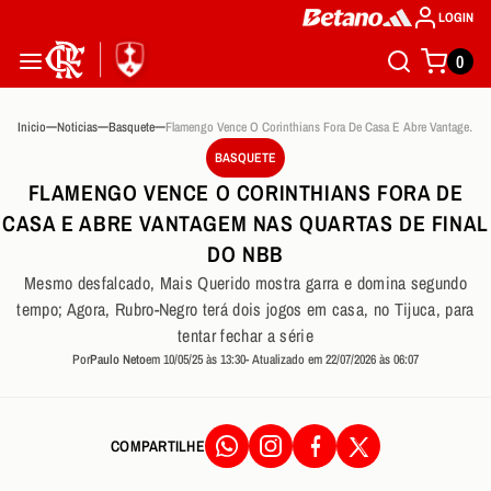
LOGIN
0
Inicio
Noticias
Basquete
Flamengo Vence O Corinthians Fora De Casa E Abre Vantagem Nas Quartas De Final Do Nbb
BASQUETE
FLAMENGO VENCE O CORINTHIANS FORA DE
CASA E ABRE VANTAGEM NAS QUARTAS DE FINAL
DO NBB
Mesmo desfalcado, Mais Querido mostra garra e domina segundo
tempo; Agora, Rubro-Negro terá dois jogos em casa, no Tijuca, para
tentar fechar a série
Por
Paulo Neto
em 10/05/25 às 13:30
- Atualizado em 22/07/2026 às 06:07
COMPARTILHE