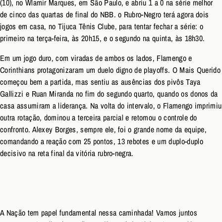
(10), no Wlamir Marques, em São Paulo, e abriu 1 a 0 na série melhor
de cinco das quartas de final do NBB. o Rubro-Negro terá agora dois
jogos em casa, no Tijuca Tênis Clube, para tentar fechar a série: o
primeiro na terça-feira, às 20h15, e o segundo na quinta, às 18h30.
Em um jogo duro, com viradas de ambos os lados, Flamengo e
Corinthians protagonizaram um duelo digno de playoffs. O Mais Querido
começou bem a partida, mas sentiu as ausências dos pivôs Taya
Gallizzi e Ruan Miranda no fim do segundo quarto, quando os donos da
casa assumiram a liderança. Na volta do intervalo, o Flamengo imprimiu
outra rotação, dominou a terceira parcial e retomou o controle do
confronto. Alexey Borges, sempre ele, foi o grande nome da equipe,
comandando a reação com 25 pontos, 13 rebotes e um duplo-duplo
decisivo na reta final da vitória rubro-negra.
A Nação tem papel fundamental nessa caminhada! Vamos juntos