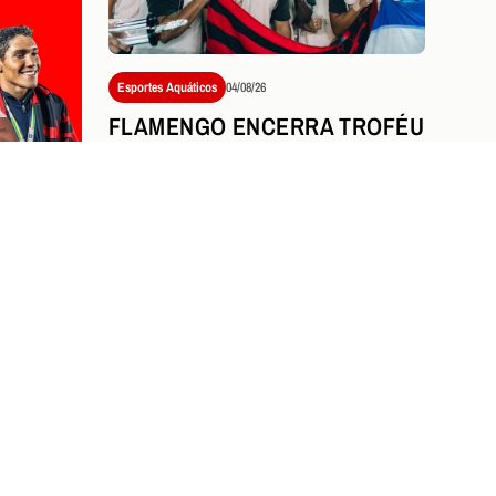
Esportes Aquáticos
04/08/26
FLAMENGO ENCERRA TROFÉU
MARIA LENK COM NOVE
MEDALHAS E DESTAQUE
HISTÓRICO DE STEPHAN
STEVERINK
NICIA
TY OF
NO
Ver tudo