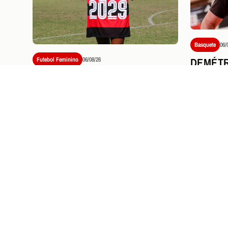
Basquete
06/
DEMÉTR
Futebol Feminino
06/08/26
CLÍNIC
FLAMENGO ACERTA A
TREINA
RENOVAÇÃO DE CONTRATO
LIGA E
DE NÚBIA ATÉ 2029
PRÓXIMOS JOGOS E
I