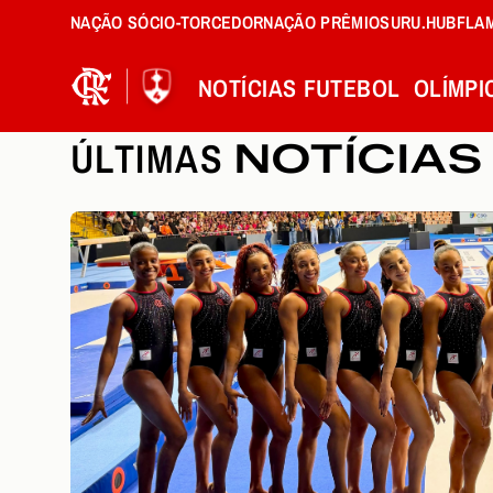
NAÇÃO SÓCIO-TORCEDOR
NAÇÃO PRÊMIOS
URU.HUB
FLA
NOTÍCIAS
FUTEBOL
OLÍMPI
ÚLTIMAS
NOTÍCIAS