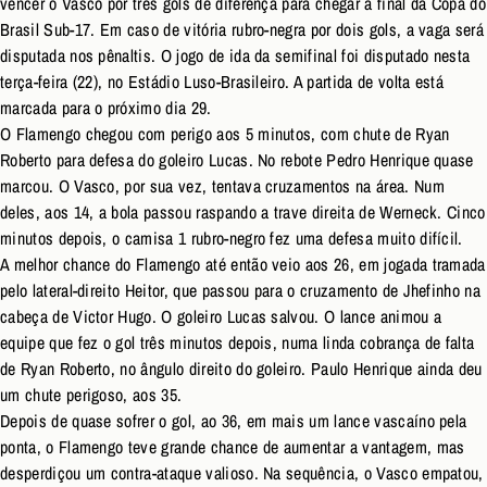
vencer o Vasco por três gols de diferença para chegar à final da Copa do
Brasil Sub-17. Em caso de vitória rubro-negra por dois gols, a vaga será
disputada nos pênaltis. O jogo de ida da semifinal foi disputado nesta
terça-feira (22), no Estádio Luso-Brasileiro. A partida de volta está
marcada para o próximo dia 29.
O Flamengo chegou com perigo aos 5 minutos, com chute de Ryan
Roberto para defesa do goleiro Lucas. No rebote Pedro Henrique quase
marcou. O Vasco, por sua vez, tentava cruzamentos na área. Num
deles, aos 14, a bola passou raspando a trave direita de Werneck. Cinco
minutos depois, o camisa 1 rubro-negro fez uma defesa muito difícil.
A melhor chance do Flamengo até então veio aos 26, em jogada tramada
pelo lateral-direito Heitor, que passou para o cruzamento de Jhefinho na
cabeça de Victor Hugo. O goleiro Lucas salvou. O lance animou a
equipe que fez o gol três minutos depois, numa linda cobrança de falta
de Ryan Roberto, no ângulo direito do goleiro. Paulo Henrique ainda deu
um chute perigoso, aos 35.
Depois de quase sofrer o gol, ao 36, em mais um lance vascaíno pela
ponta, o Flamengo teve grande chance de aumentar a vantagem, mas
desperdiçou um contra-ataque valioso. Na sequência, o Vasco empatou,