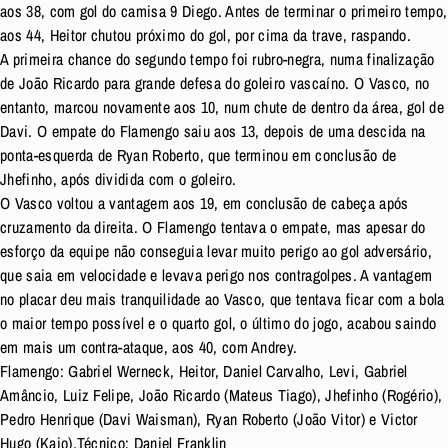
aos 38, com gol do camisa 9 Diego. Antes de terminar o primeiro tempo,
aos 44, Heitor chutou próximo do gol, por cima da trave, raspando.
A primeira chance do segundo tempo foi rubro-negra, numa finalização
de João Ricardo para grande defesa do goleiro vascaíno. O Vasco, no
entanto, marcou novamente aos 10, num chute de dentro da área, gol de
Davi. O empate do Flamengo saiu aos 13, depois de uma descida na
ponta-esquerda de Ryan Roberto, que terminou em conclusão de
Jhefinho, após dividida com o goleiro.
O Vasco voltou a vantagem aos 19, em conclusão de cabeça após
cruzamento da direita. O Flamengo tentava o empate, mas apesar do
esforço da equipe não conseguia levar muito perigo ao gol adversário,
que saia em velocidade e levava perigo nos contragolpes. A vantagem
no placar deu mais tranquilidade ao Vasco, que tentava ficar com a bola
o maior tempo possível e o quarto gol, o último do jogo, acabou saindo
em mais um contra-ataque, aos 40, com Andrey.
Flamengo: Gabriel Werneck, Heitor, Daniel Carvalho, Levi, Gabriel
Amâncio, Luiz Felipe, João Ricardo (Mateus Tiago), Jhefinho (Rogério),
Pedro Henrique (Davi Waisman), Ryan Roberto (João Vitor) e Victor
Hugo (Kaio).Técnico: Daniel Franklin