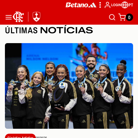
PT
LOGIN
0
ÚLTIMAS
NOTÍCIAS
Ginástica Artística
08/08/26