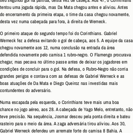
seu segundo gol na partida, desta vez de cabeça. Aos 47, o Corinthians
tentou uma jogada rápida, mas Da Mata chegou antes e aliviou. Antes
do encerramento da primeira etapa, o time da casa chegou novamente,
desta vez numa cabeçada para fora, à direita de Werneck.
O primeiro ataque do segundo tempo foi do Corinthians. Gabriel
Werneck fez a defesa evitando o gol de cabeça, aos 5. A equipe da casa
chegou novamente aos 12, numa conclusão na entrada da área
defendida novamente pelo camisa 1 rubro-negro. O Flamengo procurava
chegar, mas pecava no último passe antes de deixar os jogadores em
condições de concluir para o gol. Na defesa, o Rubro-Negro não corria
grandes perigos e contava com as defesas de Gabriel Werneck e as
boas atuações de Da Mata e Diego Queiroz nas investidas mais
contundentes do adversário.
Numa escapada pela esquerda, o Corinthians teve mais uma boa
chance no jogo aéreo, aos 28. A cabeçada de Yago Melo, entretanto, não
teve precisão. Na sequência, Josmar desceu pela ponta direita e bateu
rasteiro para o meio da área. A zaga adversária tirou aliviou. Aos 30,
Gabriel Werneck defendeu um arremate forte do camisa 8 Bahia. A