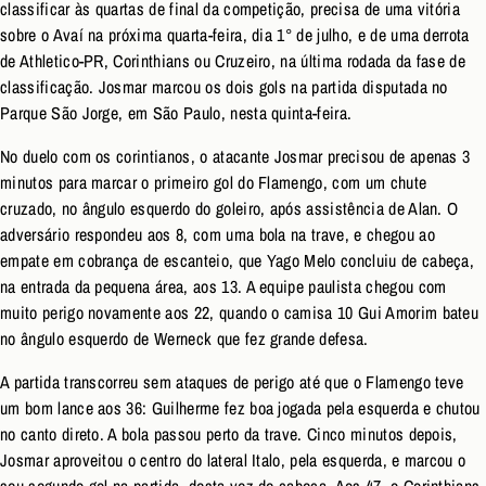
classificar às quartas de final da competição, precisa de uma vitória
sobre o Avaí na próxima quarta-feira, dia 1° de julho, e de uma derrota
de Athletico-PR, Corinthians ou Cruzeiro, na última rodada da fase de
classificação. Josmar marcou os dois gols na partida disputada no
Parque São Jorge, em São Paulo, nesta quinta-feira.
No duelo com os corintianos, o atacante Josmar precisou de apenas 3
minutos para marcar o primeiro gol do Flamengo, com um chute
cruzado, no ângulo esquerdo do goleiro, após assistência de Alan. O
adversário respondeu aos 8, com uma bola na trave, e chegou ao
empate em cobrança de escanteio, que Yago Melo concluiu de cabeça,
na entrada da pequena área, aos 13. A equipe paulista chegou com
muito perigo novamente aos 22, quando o camisa 10 Gui Amorim bateu
no ângulo esquerdo de Werneck que fez grande defesa.
A partida transcorreu sem ataques de perigo até que o Flamengo teve
um bom lance aos 36: Guilherme fez boa jogada pela esquerda e chutou
no canto direto. A bola passou perto da trave. Cinco minutos depois,
Josmar aproveitou o centro do lateral Italo, pela esquerda, e marcou o