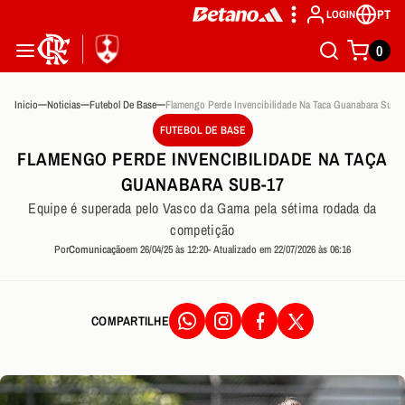
PT
LOGIN
0
Inicio
Noticias
Futebol De Base
Flamengo Perde Invencibilidade Na Taca Guanabara Sub 
FUTEBOL DE BASE
FLAMENGO PERDE INVENCIBILIDADE NA TAÇA
GUANABARA SUB-17
Equipe é superada pelo Vasco da Gama pela sétima rodada da
competição
Por
Comunicação
em 26/04/25 às 12:20
- Atualizado em 22/07/2026 às 06:16
COMPARTILHE