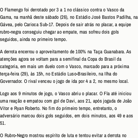
O Flamengo foi derrotado por 3 a 1 no clássico contra o Vasco da
Gama, na manhã deste sábado (26), no Estádio José Bastos Padilha, na
Gávea, pelo Carioca Sub-17. Depois de sair atrás no placar, a equipe
rubro-negra conseguiu chegar ao empate, mas sofreu dois gols
seguidos, ainda no primeiro tempo.
A derrota encerrou o aproveitamento de 100% na Taça Guanabara. As
atenções agora se voltam para a semifinal da Copa do Brasil da
categoria, em mais um duelo com o Vasco, marcado para a próxima
terça-feira (29), às 15h, no Estádio Luso-Brasileiro, na Ilha do
Governador. O rival venceu o jogo de ida por 4 a 2, no mesmo local.
Logo aos 9 minutos de jogo, o Vasco abriu o placar. O Fla até iniciou
uma reação e empatou com gol de Davi, aos 21, após jogada de João
Vítor e Ryan Roberto. No fim do primeiro tempo, entretanto, o
adversário marcou dois gols seguidos, em dois minutos, aos 49 e aos
51.
O Rubro-Negro mostrou espírito de luta e tentou evitar a derrota no