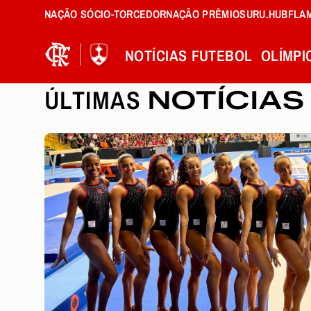
NAÇÃO SÓCIO-TORCEDOR
NAÇÃO PRÊMIOS
URU.HUB
FLA
NOTÍCIAS
FUTEBOL
OLÍMPI
ÚLTIMAS
NOTÍCIAS