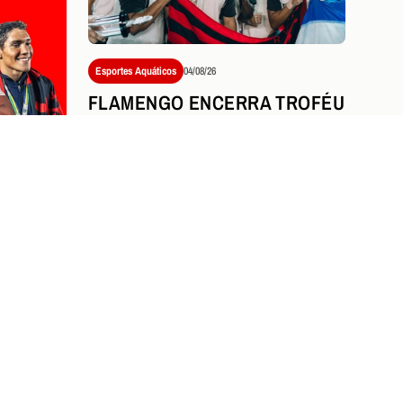
Esportes Aquáticos
04/08/26
FLAMENGO ENCERRA TROFÉU
MARIA LENK COM NOVE
MEDALHAS E DESTAQUE
HISTÓRICO DE STEPHAN
STEVERINK
NICIA
TY OF
NO
Ver tudo