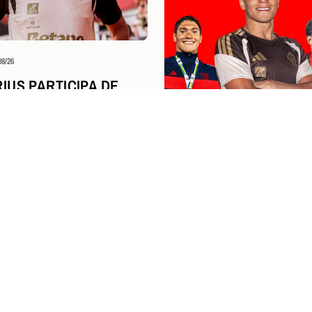
08/26
IUS PARTICIPA DE
A DA NBA AO LADO DE
DOR CAMPEÃO DA
M SÃO PAULO
Esportes Aquáticos
04/08/26
STEPHAN STEVERINK I
PERÍODO NA UNIVERSI
KENTUCKY E SEGUE 
FLAMENGO
NGRESSOS