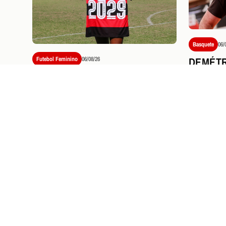
Basquete
06/
DEMÉTR
Futebol Feminino
06/08/26
CLÍNIC
FLAMENGO ACERTA A
TREINA
RENOVAÇÃO DE CONTRATO
LIGA E
DE NÚBIA ATÉ 2029
PRÓXIMOS JOGOS E
I