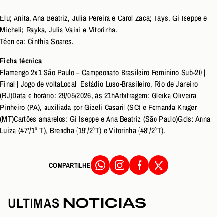
Elu; Anita, Ana Beatriz, Julia Pereira e Carol Zaca; Tays, Gi Iseppe e
Micheli; Rayka, Julia Vaini e Vitorinha.
Técnica: Cinthia Soares.
Ficha técnica
Flamengo 2x1 São Paulo – Campeonato Brasileiro Feminino Sub-20 |
Final | Jogo de volta
Local: Estádio Luso-Brasileiro, Rio de Janeiro
(RJ)
Data e horário: 29/05/2026, às 21h
Arbitragem: Gleika Oliveira
Pinheiro (PA), auxiliada por Gizeli Casaril (SC) e Fernanda Kruger
(MT)
Cartões amarelos: Gi Iseppe e Ana Beatriz (São Paulo)
Gols: Anna
Luiza (47'/1º T), Brendha (19'/2ºT) e Vitorinha (48'/2ºT).
COMPARTILHE
ULTIMAS
NOTICIAS