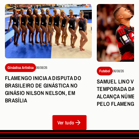
Ginástica Artística
06/08/26
Futebol
06/08/26
FLAMENGO INICIA A DISPUTA DO
SAMUEL LINO VI
BRASILEIRO DE GINÁSTICA NO
TEMPORADA DA C
GINÁSIO NILSON NELSON, EM
ALCANÇA NÚMER
BRASÍLIA
PELO FLAMENGO
Ver tudo