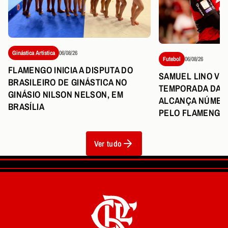
Ginástica Artística
06/08/26
Futebol
06/08/26
FLAMENGO INICIA A DISPUTA DO
SAMUEL LINO VI
BRASILEIRO DE GINÁSTICA NO
TEMPORADA DA C
GINÁSIO NILSON NELSON, EM
ALCANÇA NÚMER
BRASÍLIA
PELO FLAMENGO
Ver tudo