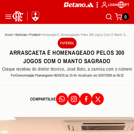
PT
LOGIN
0
Inicio
Noticias
Futebol
Arrascaeta E Homenageado Pelos 300 Jogos Com O Manto Sagrado
FUTEBOL
ARRASCAETA É HOMENAGEADO PELOS 300
JOGOS COM O MANTO SAGRADO
Craque recebeu do diretor técnico, José Boto, a camisa com o número
Por
Comunicação Flamengo
em 06/03/25 às 21:43
- Atualizado em 22/07/2026 às 06:32
COMPARTILHE