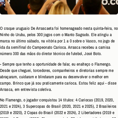
O craque uruguaio De Arrascaeta foi homenageado nesta quinta-feira, no
Ninho do Urubu, pelos 300 jogos com o Manto Sagrado. Ele atingiu a
marca no último sábado, na vitória por 1 a 0 sobre o Vasco, no jogo de
ida da semifinal do Campeonato Carioca. Arrasca recebeu a camisa
número 300 das mãos do diretor técnico de futebol, José Boto.
- Sempre que tenho a oportunidade de falar, eu enalteço o Flamengo.
Desde que cheguei, torcedores, companheiros e diretorias sempre me
abraçaram, cuidaram e blindaram para eu desenvolver o melhor em
campo. Brinco que já sou praticamente carioca. Estou feliz aqui - disse
Arrasca, em entrevista coletiva.
No Flamengo, o jogador conquistou 14 títulos: 4 Cariocas (2019, 2020,
2021 e 2024), 3 Supercopas do Brasil (2020, 2021 e 2025), 2 Brasileiros
(2019 e 2020), 2 Copas do Brasil (2022 e 2024), 2 Libertadores (2019 e