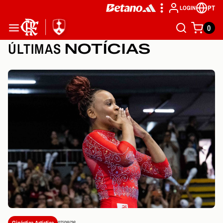
PT
LOGIN
0
ÚLTIMAS
NOTÍCIAS
Ginástica Artística
07/08/26