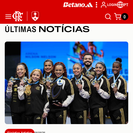
PT
LOGIN
0
ÚLTIMAS
NOTÍCIAS
Ginástica Artística
08/08/26