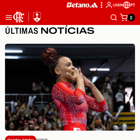
PT
LOGIN
0
ÚLTIMAS
NOTÍCIAS
Ginástica Artística
07/08/26