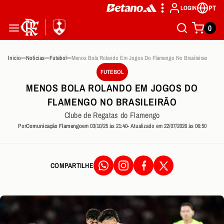
PT
LOGIN
0
Inicio
Noticias
Futebol
Menos Bola Rolando Em Jogos Do Flamengo No Brasileirao
FUTEBOL
MENOS BOLA ROLANDO EM JOGOS DO
FLAMENGO NO BRASILEIRÃO
Clube de Regatas do Flamengo
Por
Comunicação Flamengo
em 03/10/25 às 21:40
- Atualizado em 22/07/2026 às 06:50
COMPARTILHE