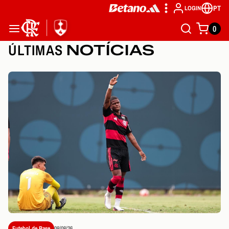
PT
LOGIN
0
ÚLTIMAS
NOTÍCIAS
Futebol de Base
08/08/26