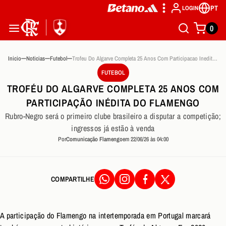
PT
LOGIN
0
Inicio
Noticias
Futebol
Trofeu Do Algarve Completa 25 Anos Com Participacao Inedita Do Flamengo
FUTEBOL
TROFÉU DO ALGARVE COMPLETA 25 ANOS COM
PARTICIPAÇÃO INÉDITA DO FLAMENGO
Rubro-Negro será o primeiro clube brasileiro a disputar a competição;
ingressos já estão à venda
Por
Comunicação Flamengo
em 22/06/26 às 04:00
COMPARTILHE
A participação do Flamengo na intertemporada em Portugal marcará