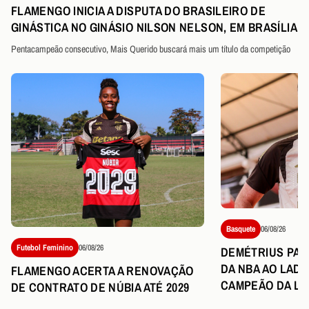
FLAMENGO INICIA A DISPUTA DO BRASILEIRO DE
GINÁSTICA NO GINÁSIO NILSON NELSON, EM BRASÍLIA
Pentacampeão consecutivo, Mais Querido buscará mais um título da competição
Basquete
06/08/26
Futebol Feminino
06/08/26
DEMÉTRIUS PART
DA NBA AO LAD
FLAMENGO ACERTA A RENOVAÇÃO
CAMPEÃO DA LI
DE CONTRATO DE NÚBIA ATÉ 2029