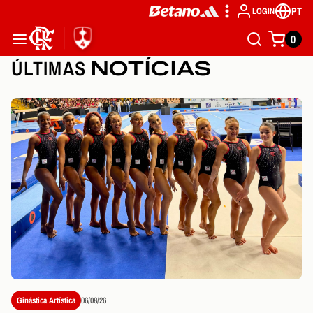
PT
LOGIN
0
ÚLTIMAS
NOTÍCIAS
Ginástica Artística
06/08/26