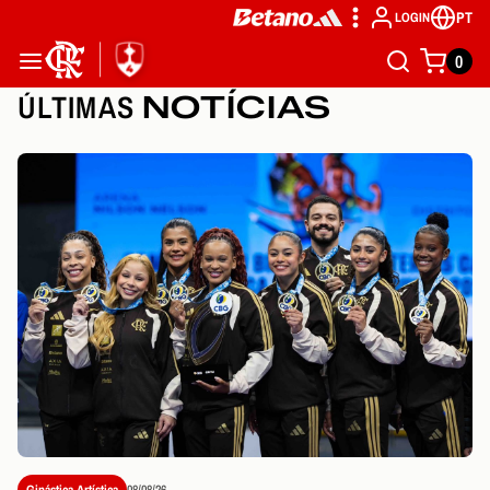
PT
LOGIN
0
ÚLTIMAS
NOTÍCIAS
Ginástica Artística
08/08/26