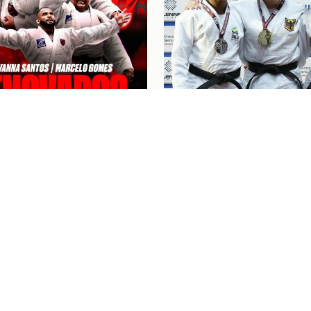
6
Judô
07/08/26
NA SANTOS E
“FOI UM BOM COMEÇO
LO GOMES RENOVAM
CICLO”: KAROL GIME
ATO COM O FLAMENGO
CONQUISTA A PRATA 
EUROPEU DE JUDÔ
NGRESSOS