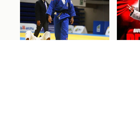
Judô
07/08/26
Judô
07/08/2
JUDOCAS RUBRO-NEGRAS EM
GIOVAN
AÇÃO NO GRAND SLAM DE
MARCE
TASHKENT, UZBEQUISTÃO
CONTR
PRÓXIMOS JOGOS E
I
Ingressos
07/08/26