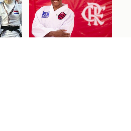
Judô
07/08/26
 DE
BEM-VINDA AO FLAJUDO,
NES
KAROL GIMENES!
NO OPEN
Ver tudo
Ingressos
07/08/26