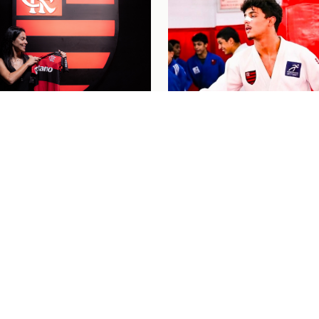
nino
04/08/26
 SE DESPEDE DO
Judô
04/08/26
L PELO FLAMENGO E
"PASSOU UM FILME P
 LÁGRIMAS COM
MINHA CABEÇA": HEN
AGEM: "MEU
BAHIENSE CELEBRA
O BRILHOU"
PRIMEIRA CONVOCAÇ
PARA O MUNDIAL CAD