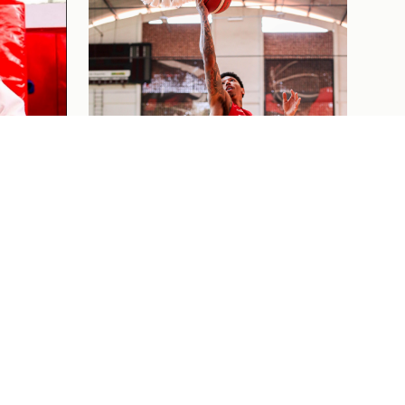
ELA
RIQUE
ÃO
ETE
Basquete
03/08/26