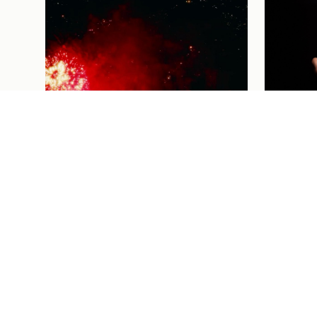
Futebol Femi
THAISA
FUTEBO
VAI ÀS
HOMEN
CORAÇÃ
Institucional
04/08/26