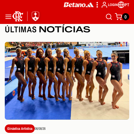
PT
LOGIN
0
ÚLTIMAS
NOTÍCIAS
Ginástica Artística
06/08/26