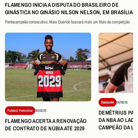
FLAMENGO INICIA A DISPUTA DO BRASILEIRO DE
GINÁSTICA NO GINÁSIO NILSON NELSON, EM BRASÍLIA
Pentacampeão consecutivo, Mais Querido buscará mais um título da competição
Basquete
06/08/26
Futebol Feminino
06/08/26
DEMÉTRIUS PART
DA NBA AO LAD
FLAMENGO ACERTA A RENOVAÇÃO
CAMPEÃO DA LI
DE CONTRATO DE NÚBIA ATÉ 2029