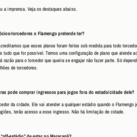
eu a imprensa. Veja os destaques abaixo.
cios-torcedores o Flamengo pretende ter?
creditamos que esses planos foram feitos sob medida para todo torcedo
s tudo que for possível. Temos uma configuração de plano que atende ao
há razão para o torcedor que queira se engajar não fazer parte. Só depe
hões de torcedores.
ras pode comprar ingressos para jogos fora do estado/cidade dele?
cedor da cidade. Ele vai atender a qualquer estádio quando o Flamengo j
regiões, terão acesso a esse ingresso. Não há limitação de cidade.
“off-estádio” de estar no Maracanã?