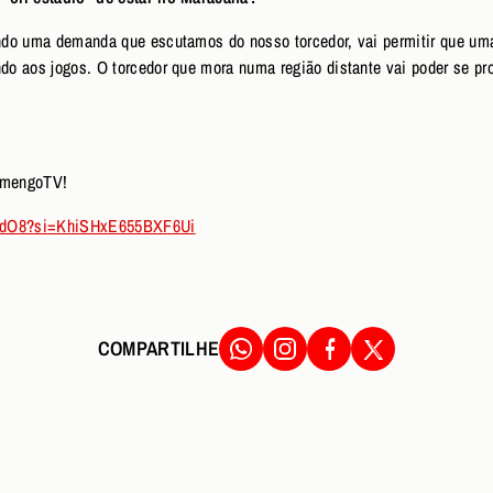
o uma demanda que escutamos do nosso torcedor, vai permitir que uma 
o aos jogos. O torcedor que mora numa região distante vai poder se p
lamengoTV!
a6dO8?si=KhiSHxE655BXF6Ui
COMPARTILHE