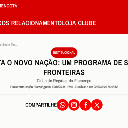
MENGOTV
COS
RELACIONAMENTO
LOJA
CLUBE
Flamengo Apresenta O Novo Nacao Um Programa De Socio Torcedor Sem Fronteiras
INSTITUCIONAL
A O NOVO NAÇÃO: UM PROGRAMA DE 
FRONTEIRAS
Clube de Regatas do Flamengo
Por
Comunicação Flamengo
em 10/04/25 às 13:40
- Atualizado em 22/07/2026 às 06:55
COMPARTILHE