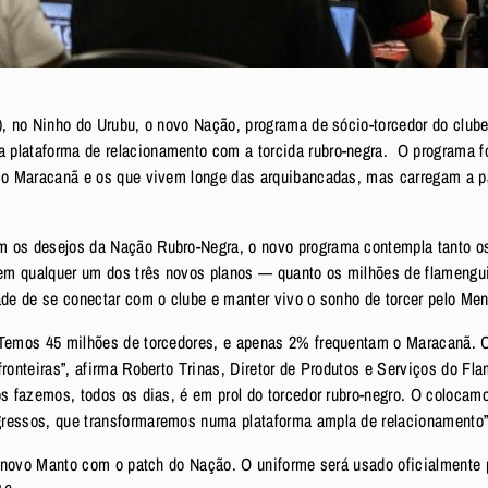
), no Ninho do Urubu, o novo Nação, programa de sócio-torcedor do club
plataforma de relacionamento com a torcida rubro-negra. O programa fo
m o Maracanã e os que vivem longe das arquibancadas, mas carregam a 
m os desejos da Nação Rubro-Negra, o novo programa contempla tanto o
em qualquer um dos três novos planos — quanto os milhões de flamengui
ade de se conectar com o clube e manter vivo o sonho de torcer pelo Me
 Temos 45 milhões de torcedores, e apenas 2% frequentam o Maracanã. O 
ronteiras”, afirma Roberto Trinas, Diretor de Produtos e Serviços do Flam
ós fazemos, todos os dias, é em prol do torcedor rubro-negro. O colocam
ressos, que transformaremos numa plataforma ampla de relacionamento”
 o novo Manto com o patch do Nação. O uniforme será usado oficialmente