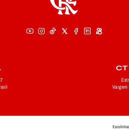
A
CT
97
Est
asil
Vargem G
Escolinhas