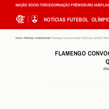
NAÇÃO SÓCIO-TORCEDOR
NAÇÃO PRÊMIOS
URU.HUB
FLA
NOTÍCIAS
FUTEBOL
OLÍMPI
Inicio
Noticias
Institucional
FLAMENGO CONVOC
Q
Atl