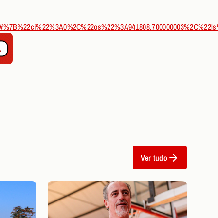
37187#%7B%22ci%22%3A0%2C%22os%22%3A941808.700000003%2C%22l
Ver tudo