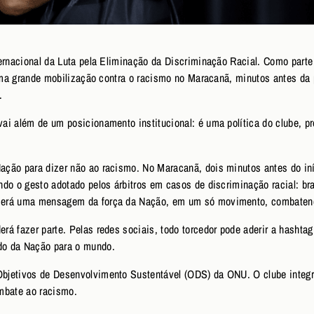
ternacional da Luta pela Eliminação da Discriminação Racial. Como par
, uma grande mobilização contra o racismo no Maracanã, minutos antes d
.
i além de um posicionamento institucional: é uma política do clube, pre
ção para dizer não ao racismo. No Maracanã, dois minutos antes do iníc
do o gesto adotado pelos árbitros em casos de discriminação racial: bra
será uma mensagem da força da Nação, em um só movimento, combatend
á fazer parte. Pelas redes sociais, todo torcedor pode aderir a hashtag
do da Nação para o mundo.
bjetivos de Desenvolvimento Sustentável (ODS) da ONU. O clube integr
ombate ao racismo.