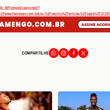
U2k_MP/embed/captioned/?
%2Fwww.flamengo.com.br&rp=%2Frestrito%2Farticles%2Fpage%2F
COMPARTILHE