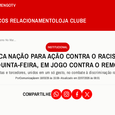
MENGOTV
COS
RELACIONAMENTO
LOJA
CLUBE
Flamengo Convoca Nacao Para Acao Contra O Racismo No Maracana Quinta Feira Em Jogo Contra O Remo
INSTITUCIONAL
A NAÇÃO PARA AÇÃO CONTRA O RACI
UINTA-FEIRA, EM JOGO CONTRA O RE
etas e torcedores, unidos em um só gesto, no combate à discriminação ra
Por
Comunicação
em 18/03/26 às 15:08
- Atualizado em 22/07/2026 às 08:01
COMPARTILHE