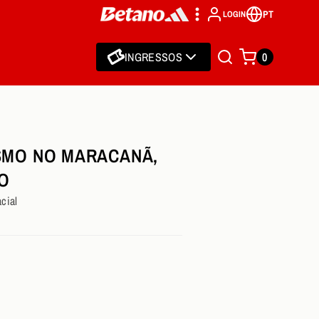
PT
LOGIN
INGRESSOS
0
SMO NO MARACANÃ,
MO
cial