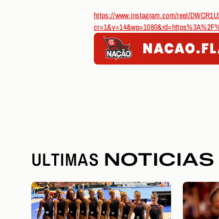
https://www.instagram.com/reel/DWCR1
cr=1&v=14&wp=1080&rd=https%3A%2F
ULTIMAS
NOTICIAS