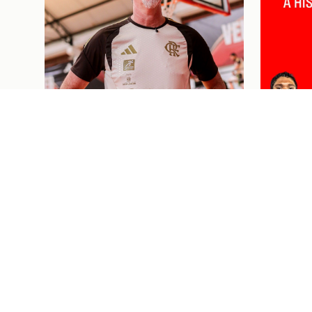
Basquete
06/08/26
DEMÉTRIUS PARTICIPA DE
CLÍNICA DA NBA AO LADO DE
TREINADOR CAMPEÃO DA
LIGA EM SÃO PAULO
Esportes Aquá
STEPHA
PERÍOD
KENTUC