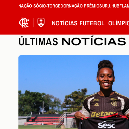
NAÇÃO SÓCIO-TORCEDOR
NAÇÃO PRÊMIOS
URU.HUB
FLA
NOTÍCIAS
FUTEBOL
OLÍMPI
ÚLTIMAS
NOTÍCIAS