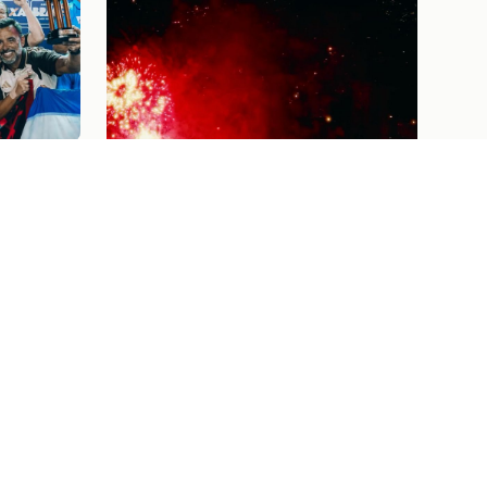
TROFÉU
E
UE
AN
Institucional
04/08/26