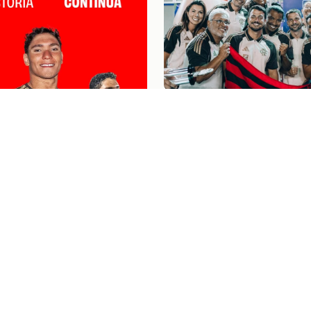
Esportes Aquáticos
04/08/26
FLAMENGO ENCERRA 
MARIA LENK COM NOV
MEDALHAS E DESTAQ
HISTÓRICO DE STEPH
STEVERINK
ticos
04/08/26
N STEVERINK INICIA
O NA UNIVERSITY OF
KY E SEGUE NO