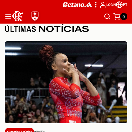
PT
LOGIN
0
ÚLTIMAS
NOTÍCIAS
Ginástica Artística
07/08/26