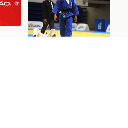
A
VO
Judô
07/08/26
S E
JUDOCAS RUBRO-NEGRAS EM
AÇÃO NO GRAND SLAM DE
TASHKENT, UZBEQUISTÃO
Ver tudo
Ingressos
07/08/26
SANTOS X FLAMENGO: INFORMAÇÕES