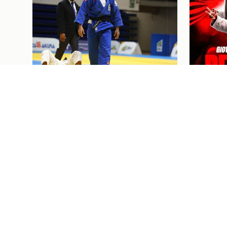
Judô
07/08/26
Judô
07/08/2
JUDOCAS RUBRO-NEGRAS EM
GIOVAN
AÇÃO NO GRAND SLAM DE
MARCE
TASHKENT, UZBEQUISTÃO
CONTR
PRÓXIMOS JOGOS E
I
Ingressos
07/08/26