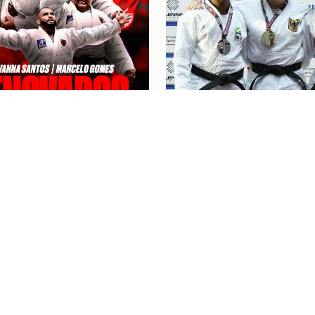
6
Judô
07/08/26
NA SANTOS E
“FOI UM BOM COMEÇO
LO GOMES RENOVAM
CICLO”: KAROL GIME
ATO COM O FLAMENGO
CONQUISTA A PRATA 
EUROPEU DE JUDÔ
NGRESSOS