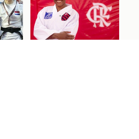
Judô
07/08/26
 DE
BEM-VINDA AO FLAJUDO,
NES
KAROL GIMENES!
NO OPEN
Ver tudo
Ingressos
07/08/26