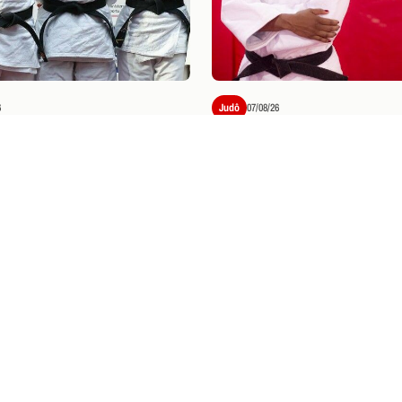
6
Judô
07/08/26
M BOM COMEÇO DE
BEM-VINDA AO FLAJU
: KAROL GIMENES
KAROL GIMENES!
STA A PRATA NO OPEN
U DE JUDÔ
NGRESSOS
O: INFORMAÇÕES
INGRESSOS
ra o Clássico dos Milhões neste sábado