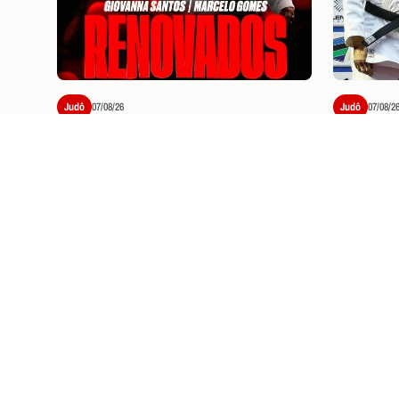
Judô
07/08/26
Judô
07/08/2
GIOVANNA SANTOS E
“FOI U
MARCELO GOMES RENOVAM
CICLO”
CONTRATO COM O FLAMENGO
CONQUI
EUROPE
PRÓXIMOS JOGOS E
I
Ingressos
07/08/26
VASCO X FLAMENG
SOBRE VENDA DE 
Saiba como garantir seu ingresso pa
(19), no Maracanã