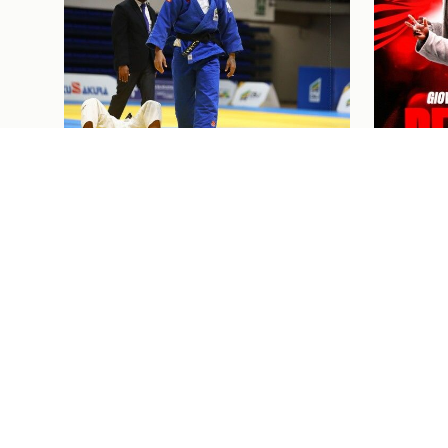
Judô
07/08/26
Judô
07/08/2
JUDOCAS RUBRO-NEGRAS EM
GIOVAN
AÇÃO NO GRAND SLAM DE
MARCE
TASHKENT, UZBEQUISTÃO
CONTR
PRÓXIMOS JOGOS E
I
Ingressos
07/08/26