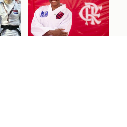
Judô
07/08/26
 DE
BEM-VINDA AO FLAJUDO,
NES
KAROL GIMENES!
NO OPEN
Ver tudo
Ingressos
07/08/26