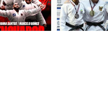
6
Judô
07/08/26
NA SANTOS E
“FOI UM BOM COMEÇO
LO GOMES RENOVAM
CICLO”: KAROL GIME
ATO COM O FLAMENGO
CONQUISTA A PRATA 
EUROPEU DE JUDÔ
NGRESSOS