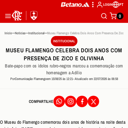
PT
LOGIN
0
Inicio
Noticias
Institucional
Museu Flamengo Cele
INSTITUCIONAL
MUSEU FLAMENGO CELEBRA DOIS ANOS COM
PRESENÇA DE ZICO E OLIVINHA
Bate-papo com os ídolos rubro-negros marcou a comemoração com
homenagem a Adílio
Por
Comunicação Flamengo
em 15/08/25 às 12:21
- Atualizado em 22/07/2026 às 06:58
COMPARTILHE
O Museu do Flamengo comemorou dois anos de história na noite desta