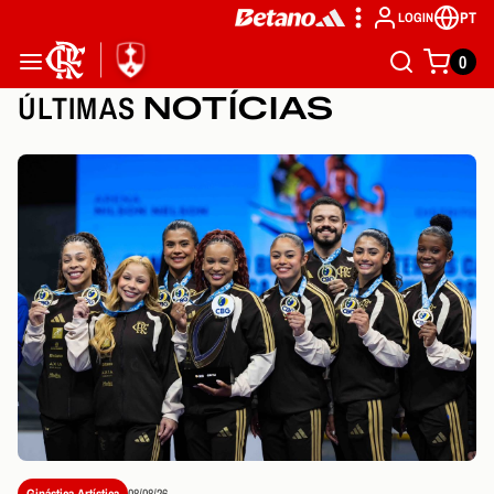
PT
LOGIN
0
ÚLTIMAS
NOTÍCIAS
Ginástica Artística
08/08/26