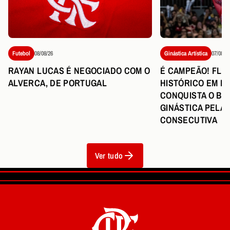
Ginástica Artística
07/08/26
Futebol
08/08/26
É CAMPEÃO! FLA
RAYAN LUCAS É NEGOCIADO COM O
HISTÓRICO EM BR
ALVERCA, DE PORTUGAL
CONQUISTA O BR
GINÁSTICA PELA 
CONSECUTIVA
Ver tudo