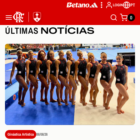
PT
LOGIN
0
ÚLTIMAS
NOTÍCIAS
Ginástica Artística
06/08/26