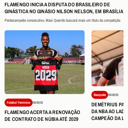
FLAMENGO INICIA A DISPUTA DO BRASILEIRO DE
GINÁSTICA NO GINÁSIO NILSON NELSON, EM BRASÍLIA
Pentacampeão consecutivo, Mais Querido buscará mais um título da competição
Basquete
06/08/26
Futebol Feminino
06/08/26
DEMÉTRIUS PART
DA NBA AO LAD
FLAMENGO ACERTA A RENOVAÇÃO
CAMPEÃO DA LI
DE CONTRATO DE NÚBIA ATÉ 2029