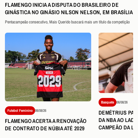
FLAMENGO INICIA A DISPUTA DO BRASILEIRO DE
GINÁSTICA NO GINÁSIO NILSON NELSON, EM BRASÍLIA
Pentacampeão consecutivo, Mais Querido buscará mais um título da competição
Basquete
06/08/26
Futebol Feminino
06/08/26
DEMÉTRIUS PART
DA NBA AO LAD
FLAMENGO ACERTA A RENOVAÇÃO
CAMPEÃO DA LI
DE CONTRATO DE NÚBIA ATÉ 2029