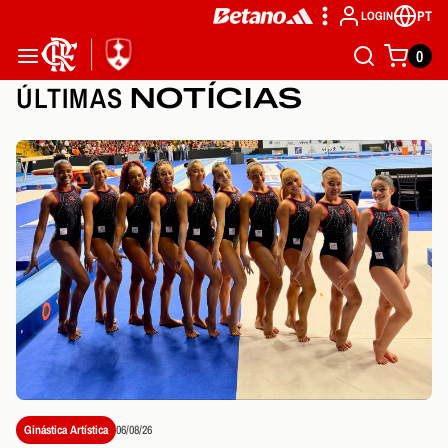
PT
LOGIN
0
ÚLTIMAS
NOTÍCIAS
Ginástica Artística
06/08/26