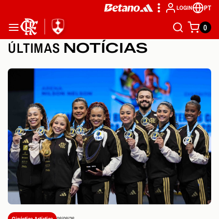
PT
LOGIN
0
ÚLTIMAS
NOTÍCIAS
Ginástica Artística
08/08/26