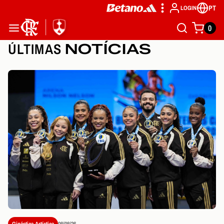
PT
LOGIN
0
ÚLTIMAS
NOTÍCIAS
Ginástica Artística
08/08/26