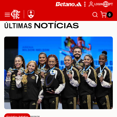
PT
LOGIN
0
ÚLTIMAS
NOTÍCIAS
Ginástica Artística
08/08/26