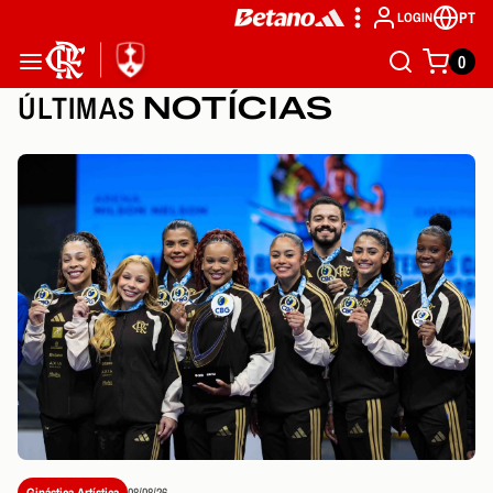
PT
LOGIN
0
ÚLTIMAS
NOTÍCIAS
Ginástica Artística
08/08/26