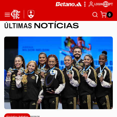
PT
LOGIN
0
ÚLTIMAS
NOTÍCIAS
Ginástica Artística
08/08/26