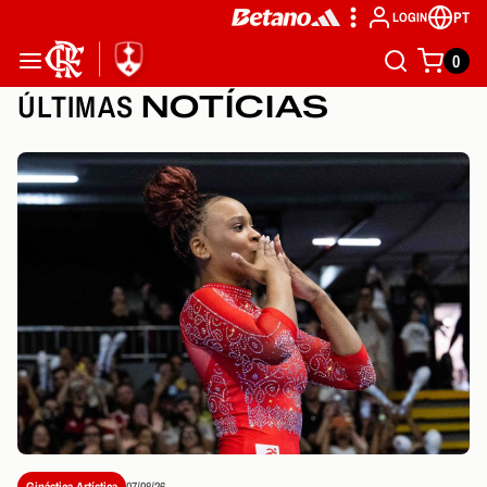
PT
LOGIN
0
ÚLTIMAS
NOTÍCIAS
Ginástica Artística
07/08/26