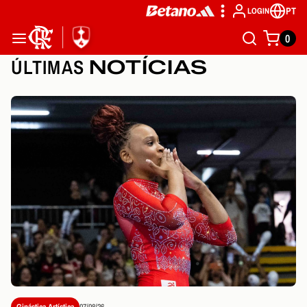
PT
LOGIN
0
ÚLTIMAS
NOTÍCIAS
Ginástica Artística
07/08/26