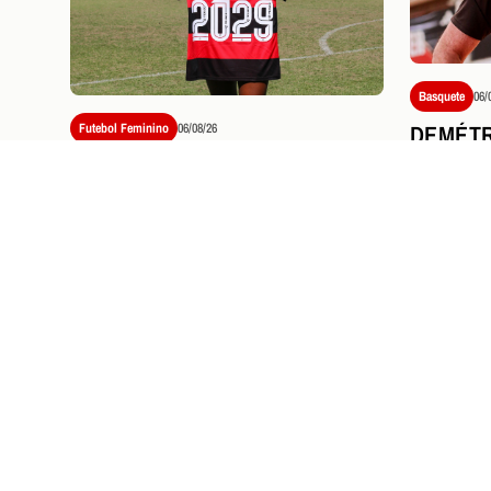
Basquete
06/
DEMÉTR
Futebol Feminino
06/08/26
CLÍNIC
FLAMENGO ACERTA A
TREINA
RENOVAÇÃO DE CONTRATO
LIGA E
DE NÚBIA ATÉ 2029
PRÓXIMOS JOGOS E
I