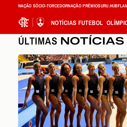
NAÇÃO SÓCIO-TORCEDOR
NAÇÃO PRÊMIOS
URU.HUB
FLA
NOTÍCIAS
FUTEBOL
OLÍMPI
ÚLTIMAS
NOTÍCIAS