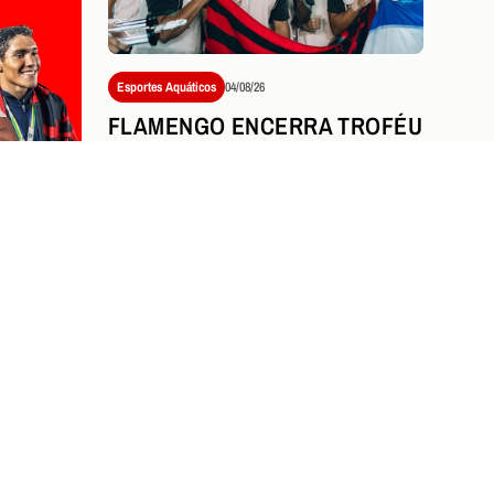
Esportes Aquáticos
04/08/26
FLAMENGO ENCERRA TROFÉU
MARIA LENK COM NOVE
MEDALHAS E DESTAQUE
HISTÓRICO DE STEPHAN
STEVERINK
NICIA
TY OF
NO
Ver tudo