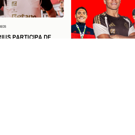
08/26
IUS PARTICIPA DE
A DA NBA AO LADO DE
DOR CAMPEÃO DA
M SÃO PAULO
Esportes Aquáticos
04/08/26
STEPHAN STEVERINK I
PERÍODO NA UNIVERSI
KENTUCKY E SEGUE 
FLAMENGO
NGRESSOS