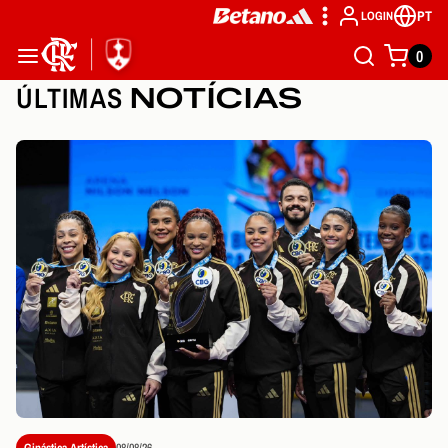
PT
LOGIN
0
ÚLTIMAS
NOTÍCIAS
Ginástica Artística
08/08/26