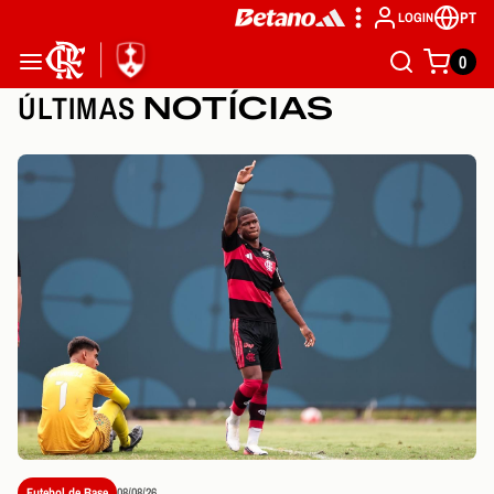
PT
LOGIN
0
ÚLTIMAS
NOTÍCIAS
Futebol de Base
08/08/26