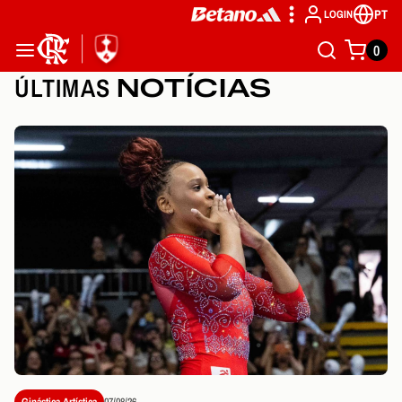
PT
LOGIN
0
ÚLTIMAS
NOTÍCIAS
Ginástica Artística
07/08/26