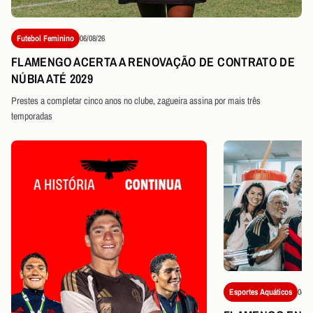
Futebol Feminino
06/08/26
FLAMENGO ACERTA A RENOVAÇÃO DE CONTRATO DE
NÚBIA ATÉ 2029
Prestes a completar cinco anos no clube, zagueira assina por mais três
temporadas
Esportes Aquáticos
04/0