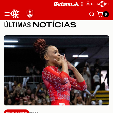
PT
LOGIN
0
ÚLTIMAS
NOTÍCIAS
Ginástica Artística
07/08/26