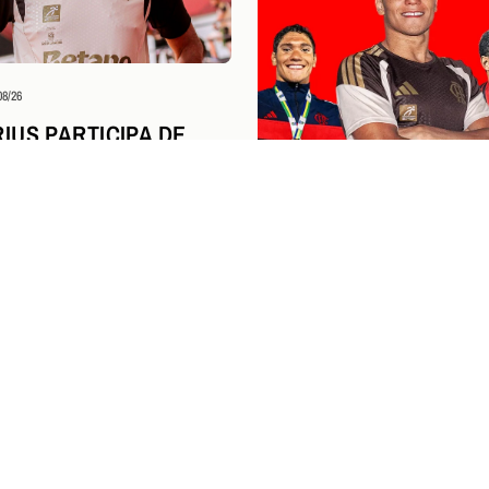
08/26
IUS PARTICIPA DE
A DA NBA AO LADO DE
DOR CAMPEÃO DA
M SÃO PAULO
Esportes Aquáticos
04/08/26
STEPHAN STEVERINK I
PERÍODO NA UNIVERSI
KENTUCKY E SEGUE 
FLAMENGO
NGRESSOS