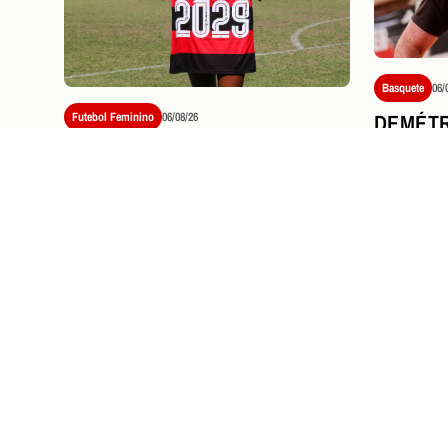
Basquete
06/
DEMÉTR
Futebol Feminino
06/08/26
CLÍNIC
FLAMENGO ACERTA A
TREINA
RENOVAÇÃO DE CONTRATO
LIGA E
DE NÚBIA ATÉ 2029
PRÓXIMOS JOGOS E
I