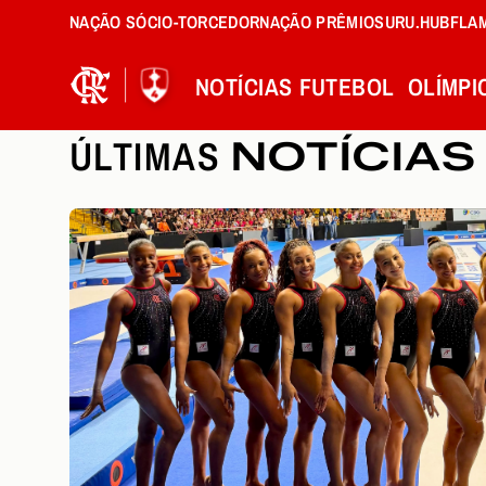
NAÇÃO SÓCIO-TORCEDOR
NAÇÃO PRÊMIOS
URU.HUB
FLA
NOTÍCIAS
FUTEBOL
OLÍMPI
ÚLTIMAS
NOTÍCIAS