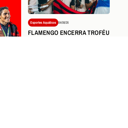
Esportes Aquáticos
04/08/26
FLAMENGO ENCERRA TROFÉU
MARIA LENK COM NOVE
MEDALHAS E DESTAQUE
HISTÓRICO DE STEPHAN
STEVERINK
NICIA
TY OF
NO
Ver tudo