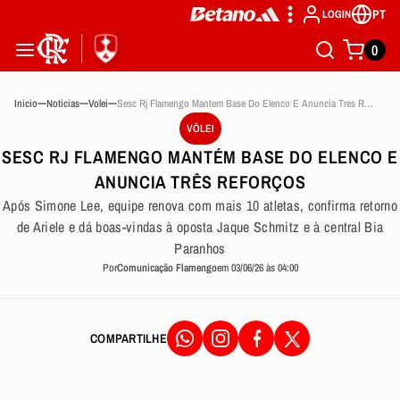
PT
LOGIN
0
Inicio
Noticias
Volei
Sesc Rj Flamengo Mantem Base Do Elenco E Anuncia Tres Reforcos
VÔLEI
SESC RJ FLAMENGO MANTÉM BASE DO ELENCO E
ANUNCIA TRÊS REFORÇOS
Após Simone Lee, equipe renova com mais 10 atletas, confirma retorno
de Ariele e dá boas-vindas à oposta Jaque Schmitz e à central Bia
Paranhos
Por
Comunicação Flamengo
em 03/06/26 às 04:00
COMPARTILHE