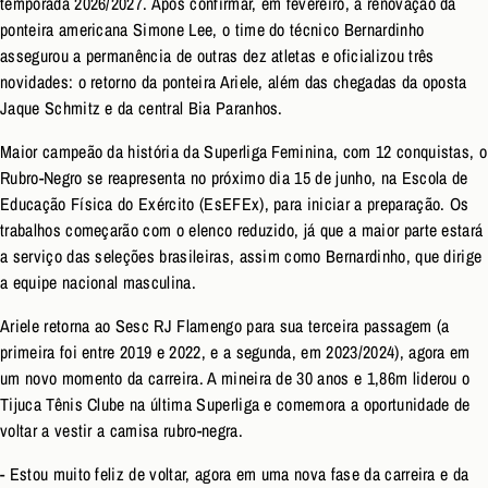
temporada 2026/2027. Após confirmar, em fevereiro, a renovação da
ponteira americana Simone Lee, o time do técnico Bernardinho
assegurou a permanência de outras dez atletas e oficializou três
novidades: o retorno da ponteira Ariele, além das chegadas da oposta
Jaque Schmitz e da central Bia Paranhos.
Maior campeão da história da Superliga Feminina, com 12 conquistas, o
Rubro-Negro se reapresenta no próximo dia 15 de junho, na Escola de
Educação Física do Exército (EsEFEx), para iniciar a preparação. Os
trabalhos começarão com o elenco reduzido, já que a maior parte estará
a serviço das seleções brasileiras, assim como Bernardinho, que dirige
a equipe nacional masculina.
Ariele retorna ao Sesc RJ Flamengo para sua terceira passagem (a
primeira foi entre 2019 e 2022, e a segunda, em 2023/2024), agora em
um novo momento da carreira. A mineira de 30 anos e 1,86m liderou o
Tijuca Tênis Clube na última Superliga e comemora a oportunidade de
voltar a vestir a camisa rubro-negra.
- Estou muito feliz de voltar, agora em uma nova fase da carreira e da