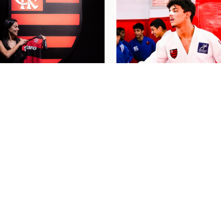
nino
04/08/26
 SE DESPEDE DO
Judô
04/08/26
L PELO FLAMENGO E
"PASSOU UM FILME P
 LÁGRIMAS COM
MINHA CABEÇA": HEN
AGEM: "MEU
BAHIENSE CELEBRA
O BRILHOU"
PRIMEIRA CONVOCAÇ
PARA O MUNDIAL CAD