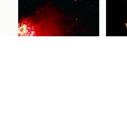
Futebol Femi
THAISA
FUTEBO
VAI ÀS
HOMEN
CORAÇÃ
Institucional
04/08/26