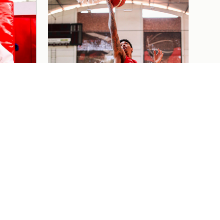
ELA
RIQUE
ÃO
ETE
Basquete
03/08/26